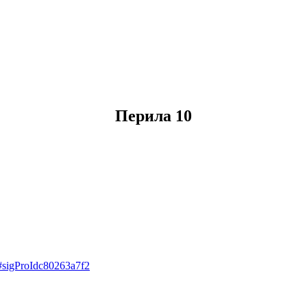
Перила 10
0#sigProIdc80263a7f2